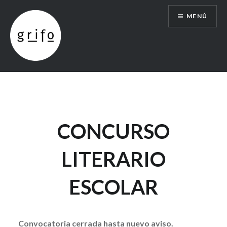
Saltar
MENÚ
al
contenido
Revista Grifo
CONCURSO
LITERARIO
ESCOLAR
Convocatoria cerrada hasta nuevo aviso.