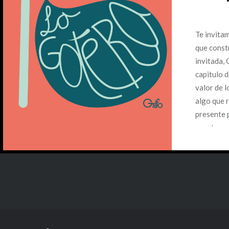
Te invitam
que const
invitada, 
capitulo d
valor de l
algo que 
presente 
construcci
literatura