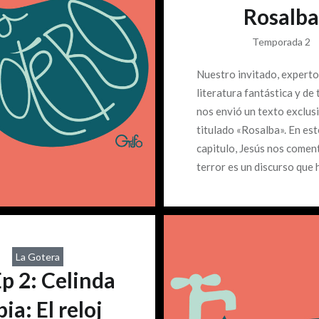
Rosalba
Temporada 2
Nuestro invitado, experto
literatura fantástica y de 
nos envió un texto exclus
titulado «Rosalba». En est
capitulo, Jesús nos comen
terror es un discurso que
presente a lo largo de la h
la literatura y como, hoy 
nunca, cobra relevancia.
La Gotera
p 2: Celinda
ia: El reloj