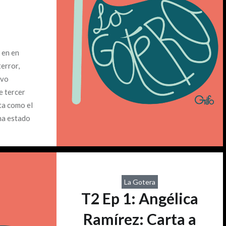
 en en
terror,
ivo
e tercer
ta como el
 ha estado
istoria de
mas que
La Gotera
T2 Ep 1: Angélica
Ramírez: Carta a