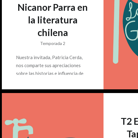
Nicanor Parra en
la literatura
chilena
Temporada 2
Nuestra invitada, Patricia Cerda,
nos comparte sus apreciaciones
sobre las historias e influencia de
Violeta y Nicanor Parra en la
literatura chilena. También, nos
comenta sobre el intelecto, la
voluntad y el panorama literario
T2 E
Tap