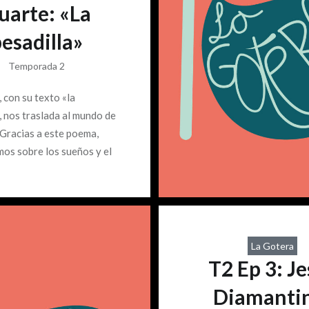
uarte: «La
esadilla»
Temporada 2
 con su texto «la
, nos traslada al mundo de
 Gracias a este poema,
os sobre los sueños y el
 ¿Cuál es la diferencia
sueño y pesadilla? ¿Por
tales distinciones? Las
tienen demasiada carga,
ro invitado hablamos de
La Gotera
s.
T2 Ep 3: J
Diamanti