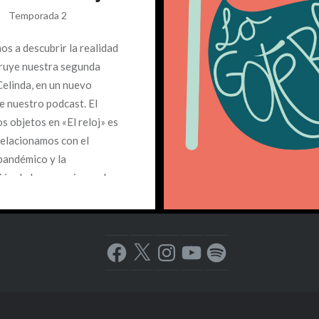
Temporada 2
os a descubrir la realidad
ruye nuestra segunda
Celinda, en un nuevo
e nuestro podcast. El
os objetos en «El reloj» es
relacionamos con el
pandémico y la
ón de los espacios en la
 en general.
Facebook
X
Instagram
YouTube
Spotify