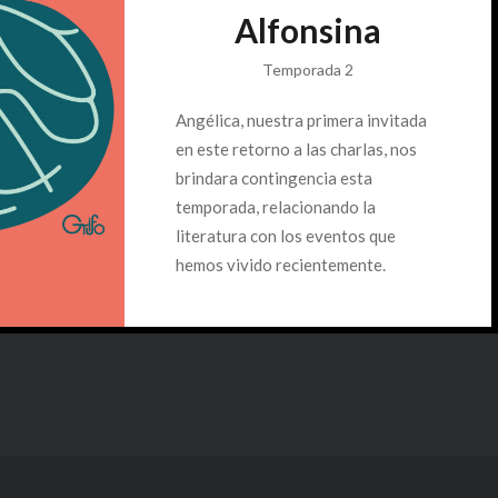
Alfonsina
Temporada 2
Angélica, nuestra primera invitada
en este retorno a las charlas, nos
brindara contingencia esta
temporada, relacionando la
literatura con los eventos que
hemos vivido recientemente.
Conversamos en torno a su texto
«Carta a Alfonsina», que puedes
encontrar aquí mismo, en nuestro
sitio web.