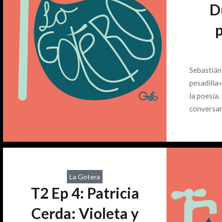
D
p
Sebastián,
pesadilla»
la poesía.
conversam
mal dormir
entre un 
qué hacer 
palabras 
con nuest
La Gotera
esto y ma
T2 Ep 4: Patricia
Cerda: Violeta y