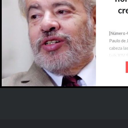
cr
[Número 4
Paulo de J
cabeza las
Luis XIV. 
mamaderas
madame de
sola rien
apiñados 
ejército 