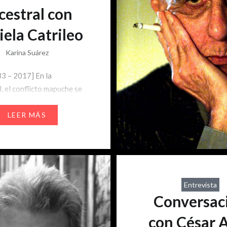
cestral con
ela Catrileo
Karina Suárez
3 – 2017] En la
, el conflicto mapuche se
tado en los medios de
ión como violento,
LEER MÁS
 y delictual. Camiones
 peleas constantes con
s en la Araucanía y el
aso del encierro de la
ncisca Linconao, son
Entrevista
e nos hacen cuestionar
Conversac
ico es lo que los…
con César A