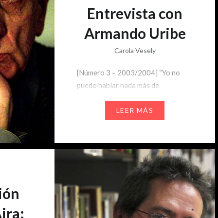
Entrevista con
Armando Uribe
Carola Vesely
[Número 3 – 2003/2004] “Yo no
puedo hablar nada más de
literatura, para mi es igualmente
literario hablar de policía, de la vida,
LEER MÁS
de cualquier cosa”, advierte con una
pipa en la boca y el ceño fruncido
que poco a poco va dando paso a
una sutil sonrisa desdentada e
irónica. Hace cuatro años, desde…
ión
ira: