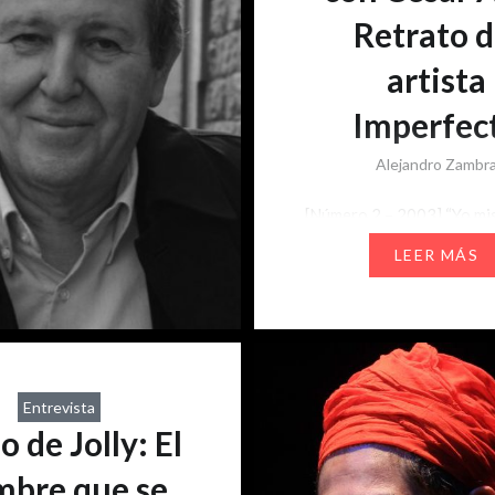
Retrato d
artista
Imperfec
Alejandro Zambr
[Número 2 – 2003] “Yo m
asombro de que con lo fre
LEER MÁS
soy ahora me consideren 
escritor casi importante.
puede ser, si todo lo mío f
típico juedo del niño capr
quería llamar la atención,
Entrevista
de esos niños insoportable
o de Jolly: El
―muy en serio y medio en
broma―…
bre que se