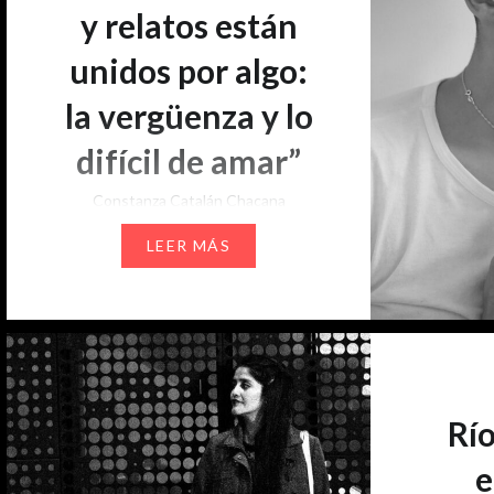
y relatos están
unidos por algo:
la vergüenza y lo
difícil de amar”
Constanza Catalán Chacana
LEER MÁS
Nicolás Lange (Puerto Montt,
1994) es un joven escritor,
dramaturgo y director teatral
chileno que actualmente vive en
Italia. Sus textos le han valido
reconocimientos como la Beca
Mustakis y los Juegos Literarios
Río
Gabriela Mistral. Su obra Esto
e
podría durar y durar y durar y durar