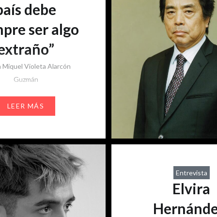
país debe
pre ser algo
extraño”
a Miquel
Violeta Alarcón
Guzmán
 escritor chileno, autor de
LEER MÁS
omo Mala onda, Missing y
e Ciertos chicos tiene una
e viene desde adentro,
ién desde afuera. Desde
iones e intereses, nos
Entrevista
la transición del Chile
Elvira
ra, las primeras semillas
 pop y su gusto por lo
Hernánde
te es un…