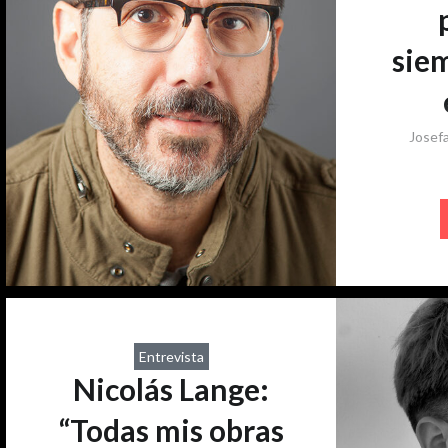
siem
Josef
El díscolo
novelas c
la recient
mirada qu
pero tamb
sus obses
Entrevista
cuenta de 
Nicolás Lange:
posdictadu
del mundo
“Todas mis obras
freak. Es