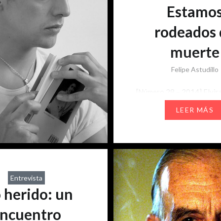
Estamo
rodeados 
muerte
Felipe Astudillo
[Número 28 – 2014] Elvir
Hernández, cuyo nombre ci
LEER MÁS
María Teresa Adriasola (1
poeta, autora de ¡Arre! Ha
¡Arre!, Santiago Waria, 
de deportes, entre otros. 
La bandera de Chile en 19
Entrevista
después de haber estado 
 herido: un
en un cuartel de la CNI. L
mimeografiada de esta ob
ncuentro
comenzó a circular…