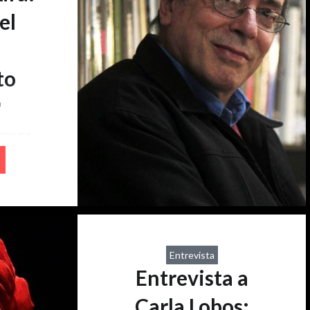
el
to
a
ismo me
ak que
un
 Cómo
ue el
ichoso que
 uno más
Entrevista
s”, dice
Entrevista a
Carla Lobos: