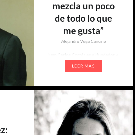
mezcla un poco
de todo lo que
me gusta”
Alejandro Vega Cancino
Juan Carlos Cortés es el fundador y
director de Abducción, una editorial
LEER MÁS
independiente que a través de su
enfoque precursor se ha encargado
de difundir la literatura oriental en
Chile. Dentro de su catálogo, uno
de los autores más importantes es
el japonés Ryū Murakami (Nagasaki,
1952), autor de novelas como
Audición o Sopa de…
z: