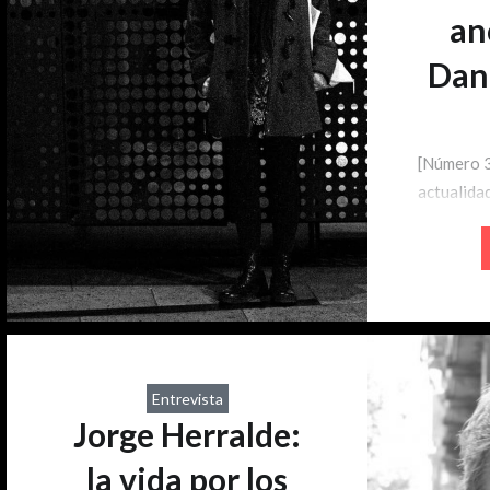
y durar fue seleccionada en la
an
Muestra Nacional de…
Dani
[Número 3
actualidad
ha presen
comunicac
terrorista
quemados,
carabinero
polémico c
machi Fra
Entrevista
hechos qu
Jorge Herralde:
cuán veríd
la vida por los