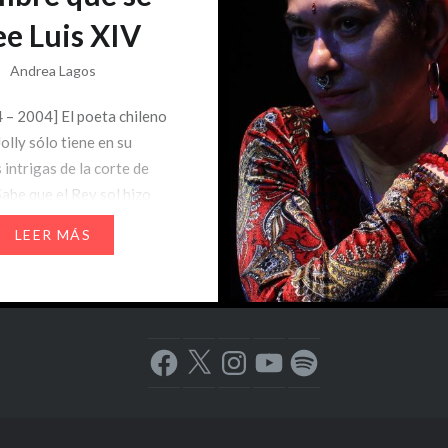
ee Luis XIV
Andrea Lagos
 – 2004] El poeta chileno
olly sólo tiene en su
 intrigas de la corte de
Sabe que el Rey sol hizo
 con los senos de
LEER MÁS
 Sevigne y que con una
da domó súbditos,
como potros en un
de 1600. Así es…
Facebook
X
Instagram
YouTube
Spotify