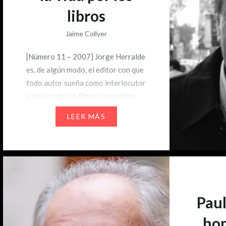
libros
Jaime Collyer
[Número 11 – 2007] Jorge Herralde
es, de algún modo, el editor con que
todo autor sueña como interlocutor
y gestor de sus libros, un espíritu
refinado y un lector paciente. Un
LEER MÁS
hombre elegante, en suma, y en el
sentido más vasto, menos clasista
del término. Estuvo hace un par de
meses en nuestro país,…
Paul
hom