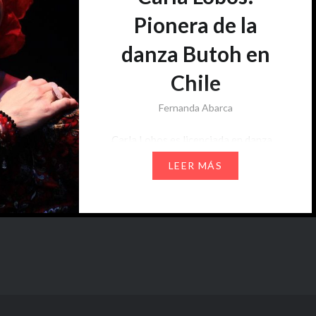
Pionera de la
danza Butoh en
Chile
Fernanda Abarca
Carla Lobos es licenciada en danza
–teatro con especialidad en circo,
LEER MÁS
bailarina y docente de danza Butoh.
Realizó su maestría en danza Butoh
en Berlín a fines de la década de los
80, para luego regresar con esta
técnica a nuestro país 7 años más
tarde. Así funda Auca Butoh (1995),
la primera compañía de…