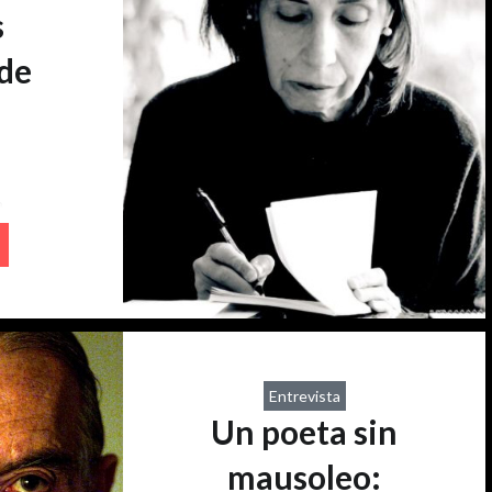
s
de
a
vil es
951), es
lley
Cuaderno
Escribió
81, poco
Entrevista
detenida
Un poeta sin
a versión
ra
mausoleo: