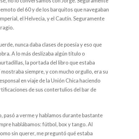
ensé, no lo conversamos con Jorge. Seguramente
emoto del 60 y de los barquitos que navegaban
Imperial, el Helvecia, y el Cautín. Seguramente
ragio.
uerde, nunca daba clases de poesía y eso que
bra. A lo más deslizaba algún título o
urtadillas, la portada del libro que estaba
í mostraba siempre, y con mucho orgullo, era su
sponsal en viaje de la Unión Chica haciendo
rtificaciones de sus contertulios del bar de
o, pasó a verme y hablamos durante bastante
empre hablábamos: fútbol, box y tango. Al
 como sin querer, me preguntó qué estaba