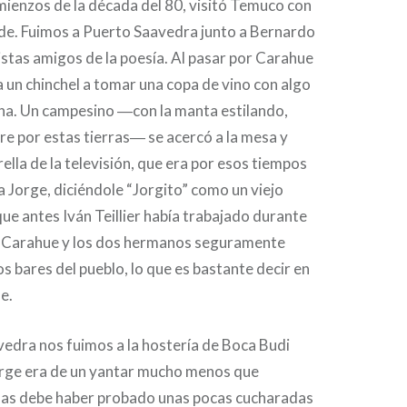
mienzos de la década del 80, visitó Temuco con
de. Fuimos a Puerto Saavedra junto a Bernardo
stas amigos de la poesía. Al pasar por Carahue
 un chinchel a tomar una copa de vino con algo
ona. Un campesino ―con la manta estilando,
e por estas tierras― se acercó a la mesa y
rella de la televisión, que era por esos tiempos
a Jorge, diciéndole “Jorgito” como un viejo
que antes Iván Teillier había trabajado durante
n Carahue y los dos hermanos seguramente
os bares del pueblo, lo que es bastante decir en
ue.
edra nos fuimos a la hostería de Boca Budi
orge era de un yantar mucho menos que
as debe haber probado unas pocas cucharadas