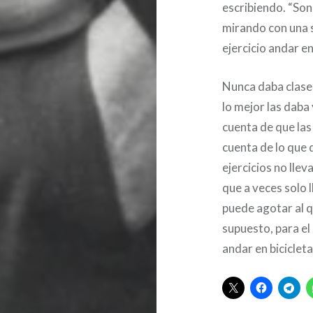
escribiendo. “Son
mirando con una s
ejercicio andar en 
Nunca daba clases
lo mejor las daba
cuenta de que las
cuenta de lo que 
ejercicios no lle
que a veces solo 
puede agotar al qu
supuesto, para el
andar en bicicleta