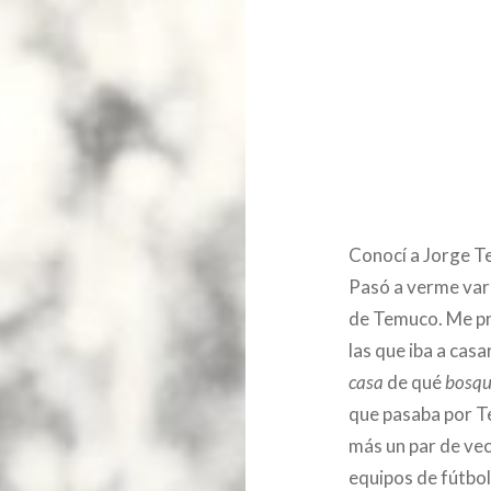
Conocí a Jorge Te
Pasó a verme varia
de Temuco. Me pr
las que iba a cas
casa
de qué
bosq
que pasaba por T
más un par de vec
equipos de fútbol