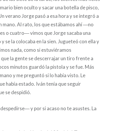
mario bien oculto y sacar una botella de pisco,
Un verano Jorge pasó a esa hora y se integró a
 en mano. Al rato, los que estábamos ahí ―no
es o cuatro― vimos que Jorge sacaba una
o y se la colocaba en la sien. Jugueteó con ella y
jimos nada, como si estuviéramos
ue la gente se descerrajar un tiro frente a
ocos minutos guardó la pistola y se fue. Más
mano y me preguntó si lo había visto. Le
que había estado. Iván tenía que seguir
ue se despidió.
despedirse― y por si acaso no te asustes. La
.