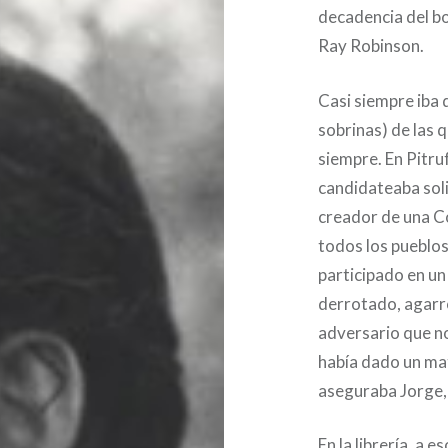
decadencia del bo
Ray Robinson.
Casi siempre iba 
sobrinas) de las
siempre. En Pitru
candidateaba soli
creador de una Co
todos los pueblos
participado en un
derrotado, agarró 
adversario que n
había dado un ma
aseguraba Jorge, 
En la librería, a e