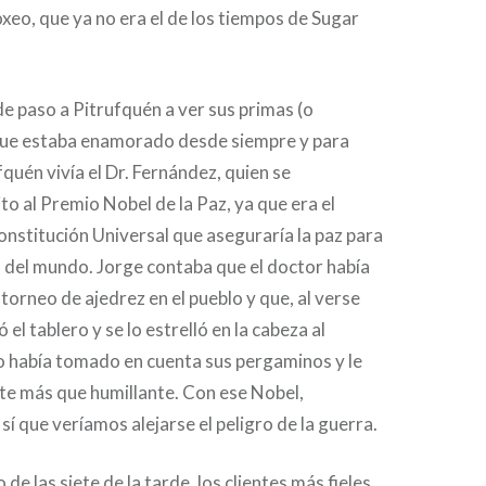
xeo, que ya no era el de los tiempos de Sugar
de paso a Pitrufquén a ver sus primas (o
 que estaba enamorado desde siempre y para
fquén vivía el Dr. Fernández, quien se
to al Premio Nobel de la Paz, ya que era el
nstitución Universal que aseguraría la paz para
 del mundo. Jorge contaba que el doctor había
 torneo de ajedrez en el pueblo y que, al verse
el tablero y se lo estrelló en la cabeza al
o había tomado en cuenta sus pergaminos y le
te más que humillante. Con ese Nobel,
sí que veríamos alejarse el peligro de la guerra.
so de las siete de la tarde, los clientes más fieles