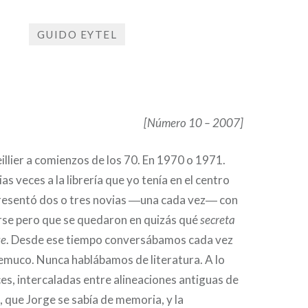
GUIDO EYTEL
Publicado
el
22
por
DE
REVISTA
JUNIO
[Número 10 – 2007]
GRIFO
DE
2023
illier a comienzos de los 70. En 1970 o 1971.
s veces a la librería que yo tenía en el centro
esentó dos o tres novias ―una cada vez― con
arse pero que se quedaron en quizás qué
secreta
ue
. Desde ese tiempo conversábamos cada vez
emuco. Nunca hablábamos de literatura. A lo
es, intercaladas entre alineaciones antiguas de
, que Jorge se sabía de memoria, y la