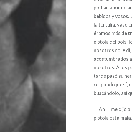
podían abrir un ar
bebidas y vasos. 
la tertulia, vaso
éramos más de tr
pistola del bolsill
nosotros no le di
acostumbrados a q
nosotros. A los p
tarde pasó su her
respondí que sí, 
buscándolo, así q
―Ah ―me dijo al 
pistola está mala