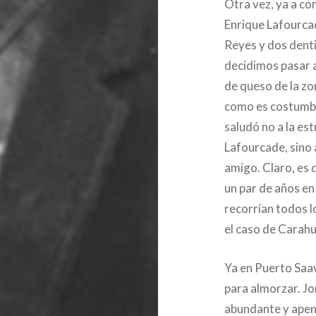
Otra vez, ya a co
Enrique Lafourca
Reyes y dos denti
decidimos pasar a
de queso de la z
como es costumbr
saludó no a la est
Lafourcade, sino 
amigo. Claro, es 
un par de años e
recorrían todos l
el caso de Carah
Ya en Puerto Saav
para almorzar. J
abundante y apen