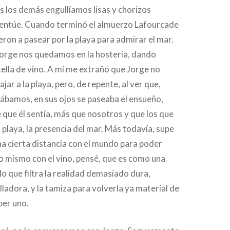
s los demás engullíamos lisas y chorizos
ntúe. Cuando terminó el almuerzo Lafourcade
eron a pasear por la playa para admirar el mar.
orge nos quedamos en la hostería, dando
ella de vino. A mí me extrañó que Jorge no
jar a la playa, pero, de repente, al ver que,
ábamos, en sus ojos se paseaba el ensueño,
e que él sentía, más que nosotros y que los que
 playa, la presencia del mar. Más todavía, supe
a cierta distancia con el mundo para poder
 Lo mismo con el vino, pensé, que es como una
lo que filtra la realidad demasiado dura,
adora, y la tamiza para volverla ya material de
ber uno.