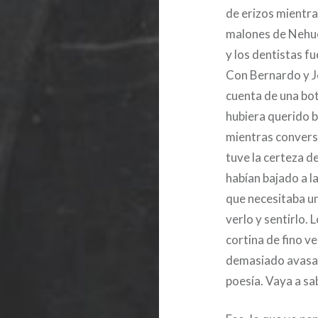
de erizos mientra
malones de Nehue
y los dentistas fu
Con Bernardo y J
cuenta de una bot
hubiera querido ba
mientras convers
tuve la certeza d
habían bajado a la
que necesitaba un
verlo y sentirlo.
cortina de fino ve
demasiado avasall
poesía. Vaya a sa