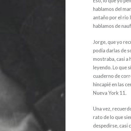
Eso, lo que yo p
hablamos del mar
antaño por el río 
hablamos de nauf
Jorge, que yo rec
podía darlas de so
mostraba, casi a h
leyendo. Lo que s
cuaderno de corre
hincapié en las ce
Nueva York 11.
Una vez, recuerd
rato de lo que si
despedirse, casi