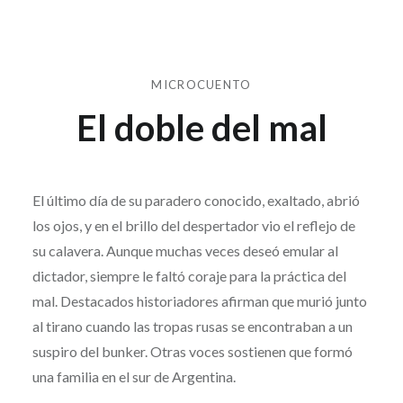
MICROCUENTO
El doble del mal
Publicado
el
22
por
DE
El último día de su paradero conocido, exaltado, abrió
SD
JUNIO
los ojos, y en el brillo del despertador vio el reflejo de
DE
su calavera. Aunque muchas veces deseó emular al
2026
dictador, siempre le faltó coraje para la práctica del
mal. Destacados historiadores afirman que murió junto
al tirano cuando las tropas rusas se encontraban a un
suspiro del bunker. Otras voces sostienen que formó
una familia en el sur de Argentina.