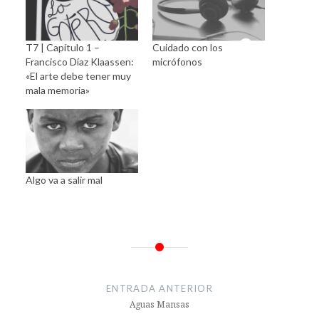
T7 | Capítulo 1 –
Cuidado con los
Francisco Díaz Klaassen:
micrófonos
«El arte debe tener muy
mala memoria»
Algo va a salir mal
Navegación
de
ENTRADA ANTERIOR
entradas
Aguas Mansas