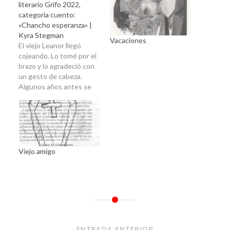
literario Grifo 2022,
categoría cuento:
«Chancho esperanza» |
Kyra Stegman
Vacaciones
El viejo Leanor llegó
cojeando. Lo tomé por el
brazo y lo agradeció con
un gesto de cabeza.
Algunos años antes se
habría soltado de un
tirón alegando que no
era ningún viejo
decrépito y que no se iba
a morir por más que
todos los estuviesen
Viejo amigo
deseando. Como si…
Navegación
de
ENTRADA ANTERIOR