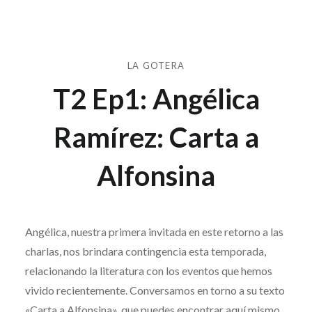
LA GOTERA
T2 Ep1: Angélica
Ramírez: Carta a
Alfonsina
Publicado
el
26
por
DE
Angélica, nuestra primera invitada en este retorno a las
REVISTA
ABRIL
charlas, nos brindara contingencia esta temporada,
GRIFO
DE
relacionando la literatura con los eventos que hemos
2023
vivido recientemente. Conversamos en torno a su texto
«Carta a Alfonsina», que puedes encontrar aquí mismo,