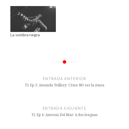
La sombra negra
Navegación
de
ENTRADA ANTERIOR
entradas
T1 Ep 5: Amanda Teillery: Cómo NO ser la musa
ENTRADA SIGUIENTE
T1 Ep 6: Antonia Del Mar: A dos lenguas