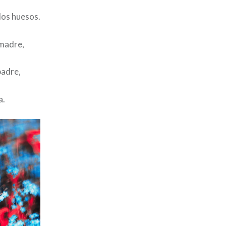
los huesos.
madre,
padre,
a.