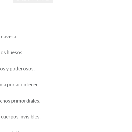
Publicado
el
26
por
DE
SD
JUNIO
rimavera
DE
2026
los huesos:
os y poderosos.
ia por acontecer.
chos primordiales,
e cuerpos invisibles.