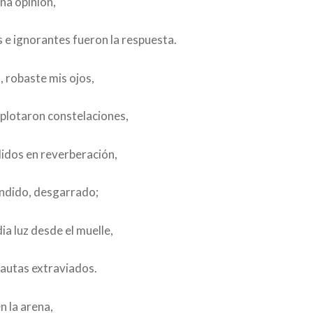
na opinión,
os e ignorantes fueron la respuesta.
, robaste mis ojos,
xplotaron constelaciones,
lidos en reverberación,
endido, desgarrado;
ia luz desde el muelle,
nautas extraviados.
n la arena,