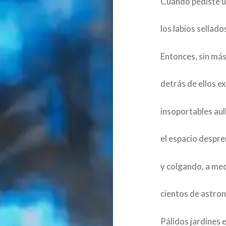
Cuando pediste u
los labios sellad
Entonces, sin más
detrás de ellos e
insoportables aul
el espacio despr
y colgando, a med
cientos de astro
Pálidos jardines e