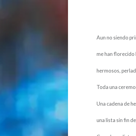
Aun no siendo p
me han florecido 
hermosos, perlad
Toda una ceremon
Una cadena de he
una lista sin fin d