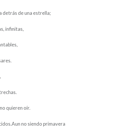
a detrás de una estrella;
, infinitas,
ntables,
sares.
,
trechas.
o quieren oír.
idos.Aun no siendo primavera