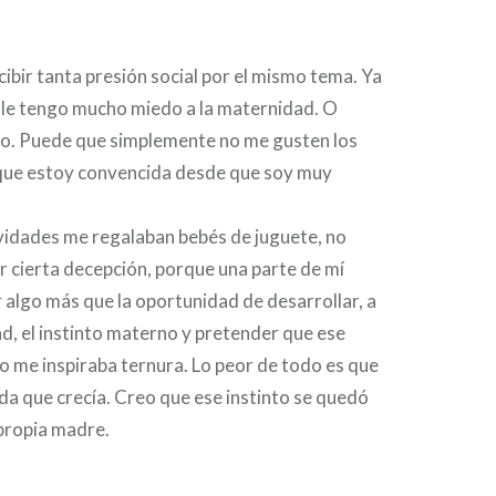
por
DE
SD
MAYO
cibir tanta presión social por el mismo tema. Ya
DE
2026
 le tengo mucho miedo a la maternidad. O
zo. Puede que simplemente no me gusten los
a que estoy convencida desde que soy muy
vidades me regalaban bebés de juguete, no
ir cierta decepción, porque una parte de mí
algo más que la oportunidad de desarrollar, a
, el instinto materno y pretender que ese
o me inspiraba ternura. Lo peor de todo es que
a que crecía. Creo que ese instinto se quedó
 propia madre.