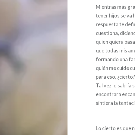
Mientras más gran
tener hijos se va 
respuesta te def
cuestiona, dicie
quien quiera pasa
que todas mis am
formando una fami
quién me cuide cu
para eso, ¿cierto?
Tal vez lo sabría 
encontrara encant
sintiera la tentac
Lo cierto es que n