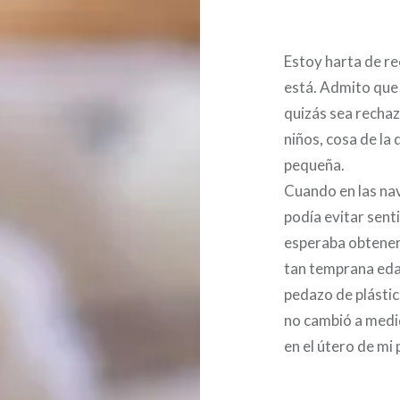
Estoy harta de re
está. Admito que
quizás sea recha
niños, cosa de l
pequeña.
Cuando en las na
podía evitar sent
esperaba obtener 
tan temprana edad
pedazo de plástic
no cambió a medid
en el útero de mi