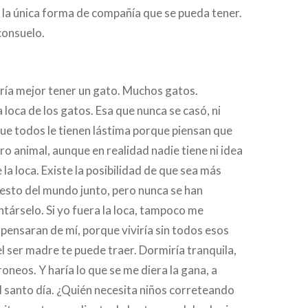
a la única forma de compañía que se pueda tener.
consuelo.
ría mejor tener un gato. Muchos gatos.
 loca de los gatos. Esa que nunca se casó, ni
 que todos le tienen lástima porque piensan que
uro animal, aunque en realidad nadie tiene ni idea
la loca. Existe la posibilidad de que sea más
 resto del mundo junto, pero nunca se han
társelo. Si yo fuera la loca, tampoco me
 pensaran de mí, porque viviría sin todos esos
l ser madre te puede traer. Dormiría tranquila,
oneos. Y haría lo que se me diera la gana, a
l santo día. ¿Quién necesita niños correteando