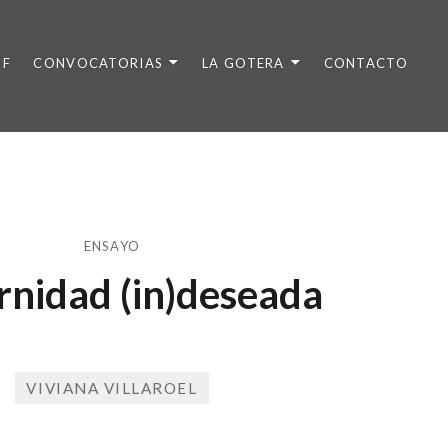
DF
CONVOCATORIAS
LA GOTERA
CONTACTO
ENSAYO
nidad (in)deseada
VIVIANA VILLAROEL
Publicado
el
18