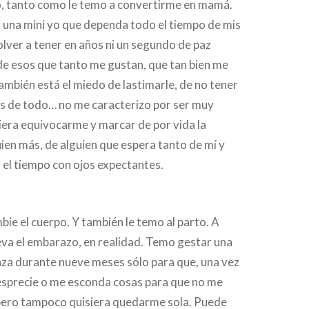
o, tanto como le temo a convertirme en mamá.
 una mini yo que dependa todo el tiempo de mis
olver a tener en años ni un segundo de paz
e esos que tanto me gustan, que tan bien me
también está el miedo de lastimarle, de no tener
és de todo… no me caracterizo por ser muy
iera equivocarme y marcar de por vida la
uien más, de alguien que espera tanto de mí y
 el tiempo con ojos expectantes.
e el cuerpo. Y también le temo al parto. A
eva el embarazo, en realidad. Temo gestar una
nza durante nueve meses sólo para que, una vez
esprecie o me esconda cosas para que no me
 pero tampoco quisiera quedarme sola. Puede