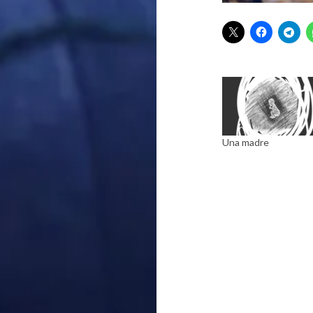
Una madre
Navegación
de
entradas