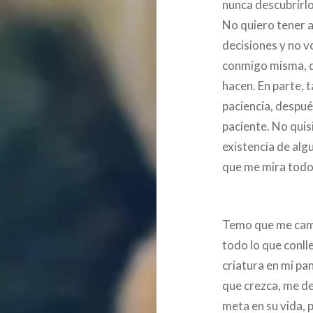
nunca descubrirl
No quiero tener a
decisiones y no v
conmigo misma, d
hacen. En parte, 
paciencia, despu
paciente. No quis
existencia de alg
que me mira todo
Temo que me cambi
todo lo que conll
criatura en mi pa
que crezca, me d
meta en su vida,