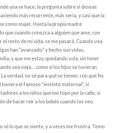
de una se hace, la pregunta sobre si deseas
haciendo más recurrente, más seria, y casi que la
ine como mujer. Hasta la propia madre
ndo que cuando conozca a alguien que ame, con
r el resto de mi vida, se me pasará. Cuando vea
igas han “avanzado” y hecho sus vidas,
lia, y que me estoy quedando sola, sin tener
ando sea vieja… como si los hijos se tuvieran
 La verdad, no sé para qué se tienen, con qué fin.
si tuviera el famoso “instinto maternal”, si
adores a los niños que me topo por la calle, si
ión de hacer reír a los bebés cuando los veo.
o sé lo que se siente, y a veces me frustra. Temo