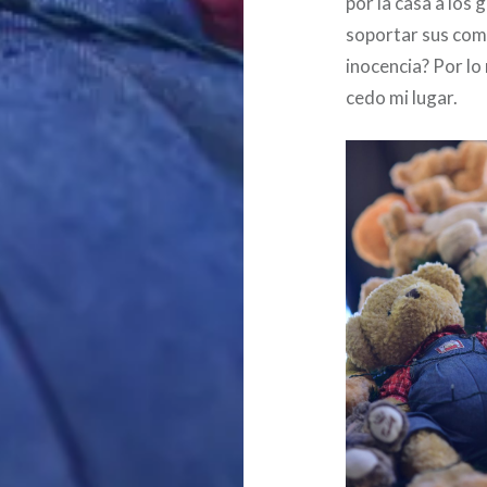
por la casa a los 
soportar sus come
inocencia? Por lo
cedo mi lugar.