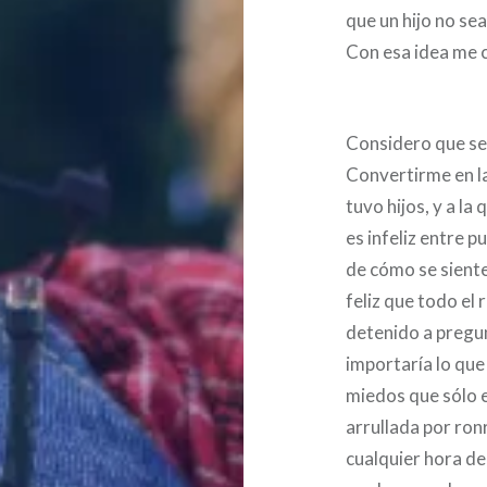
que un hijo no se
Con esa idea me 
Considero que se
Convertirme en la
tuvo hijos, y a la
es infeliz entre p
de cómo se siente 
feliz que todo el
detenido a pregun
importaría lo que
miedos que sólo e
arrullada por ronr
cualquier hora de