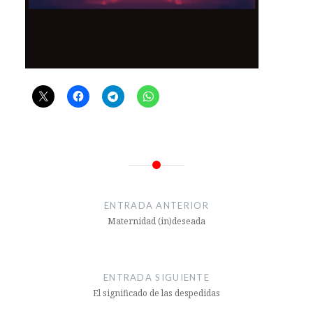
Navegación
de
ENTRADA ANTERIOR
entradas
Maternidad (in)deseada
ENTRADA SIGUIENTE
El significado de las despedidas