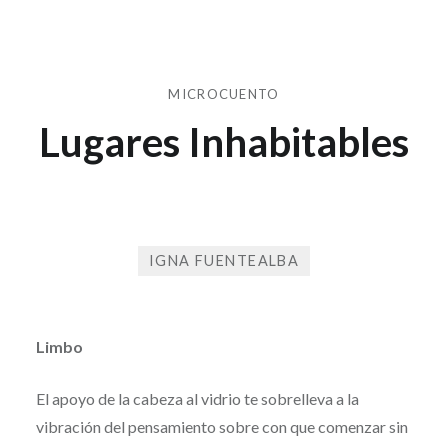
MICROCUENTO
Lugares Inhabitables
IGNA FUENTEALBA
Publicado
el
20
por
DE
Limbo
SD
MAYO
DE
El apoyo de la cabeza al vidrio te sobrelleva a la
2026
vibración del pensamiento sobre con que comenzar sin