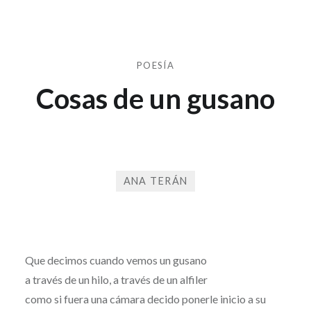
POESÍA
Cosas de un gusano
ANA TERÁN
Publicado
el
8
por
DE
SD
JULIO
Que decimos cuando vemos un gusano
DE
a través de un hilo, a través de un alfiler
2026
como si fuera una cámara decido ponerle inicio a su