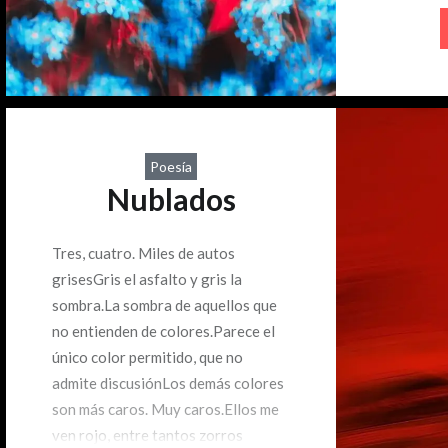
Cuando pe
labios se
la respues
robaste mi
explotaro
insoporta
Poesía
Nublados
Tres, cuatro. Miles de autos
grisesGris el asfalto y gris la
sombra.La sombra de aquellos que
no entienden de colores.Parece el
único color permitido, que no
admite discusiónLos demás colores
son más caros. Muy caros.Ellos me
ven rojo, entre tantos zorros