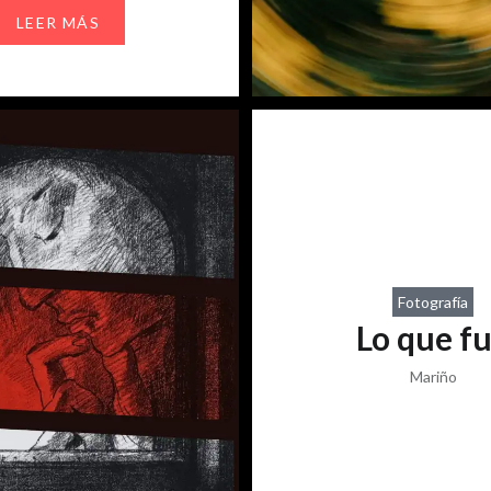
Los platos que ella había
LEER MÁS
ontinuaban en la alacena,
nas conservaban su olor a…
Fotografía
Lo que f
Mariño