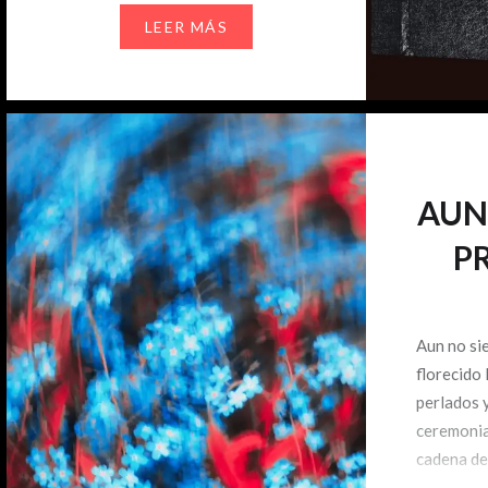
avenida. Aunque tardaría más en
LEER MÁS
llegar al arrabal sur donde vivía,
disfrutaba…
AUN
P
Aun no si
florecido
perlados 
ceremonia
cadena de
lista sin f