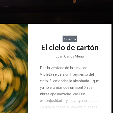
Cuento
El cielo de cartón
Juan Carlos Mena
Por la ventana de la pieza de
Violeta se veía un fragmento del
cielo. Si colocaba la almohada —que
ya no era más que un montón de
fibras apelmazadas, casi sin
esponjosidad— y la apoyaba apenas
contra la pared, su cabeza quedaba