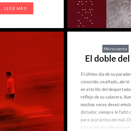
diste una opinión, los
LEER MÁS
llados e ignorantes fueron
ta. Entonces, sin más,
s ojos, detrás de ellos
n constelaciones,
bles aullidos…
Microcuento
El doble del
El último día de su parade
conocido, exaltado, abrió 
en el brillo del despertado
reflejo de su calavera. Au
muchas veces deseó emula
dictador, siempre le faltó 
para la práctica del mal. 
historiadores afirman que