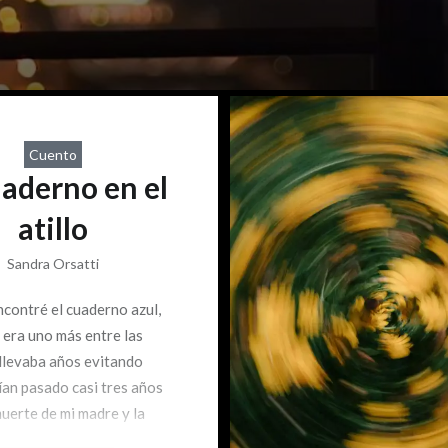
Cuento
uaderno en el
atillo
Sandra Orsatti
contré el cuaderno azul,
 era uno más entre las
 llevaba años evitando
ían pasado casi tres años
muerte de mi madre y la
ía detenida en una especie