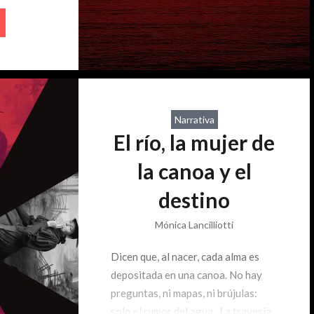
 tropas
n…
Narrativa
El río, la mujer de
la canoa y el
destino
Mónica Lancilliotti
Dicen que, al nacer, cada alma es
depositada en una canoa. No hay
preguntas, ni mapas, ni brújulas:
solo el rumor del agua. La travesía