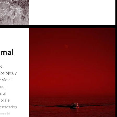
 mal
ro
los ojos, y
r vio el
nque
r al
coraje
Destacados
 murió