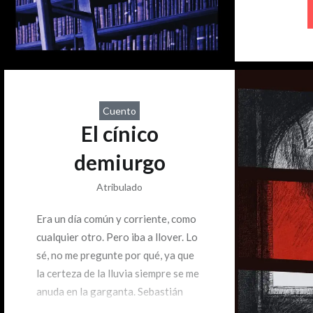
de pausa. 
elegido c
las corti
Cuento
El cínico
demiurgo
Atribulado
Era un día común y corriente, como
cualquier otro. Pero iba a llover. Lo
sé, no me pregunte por qué, ya que
la certeza de la lluvia siempre se me
anuda en la garganta. Sebastián
salió del taller y enfiló hacia la gran