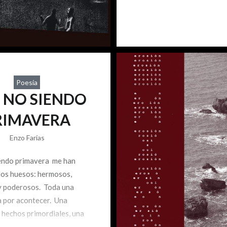
Poesía
 NO SIENDO
RIMAVERA
Enzo Farías
endo primavera me han
 los huesos: hermosos,
y poderosos. Toda una
 por acontecer. Una
 hechos primordiales, una
in de cuerpos invisibles.