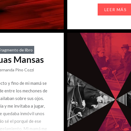
junto al tirano cuando las
LEER MÁS
rusas se encontraban a u
Fragmento de libro
uas Mansas
ernanda Pino Cozzi
recto y fino de mi mamá se
e entre los mechones de
ailaban sobre sus ojos.
ía y me invitaba a jugar,
e quedaba inmóvil unos
No sé el porqué de ese
ngelamiento. Mi mamá me