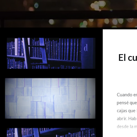
El c
Cuando en
pensé que
cajas que
abrir. Hab
desde la 
casa segu